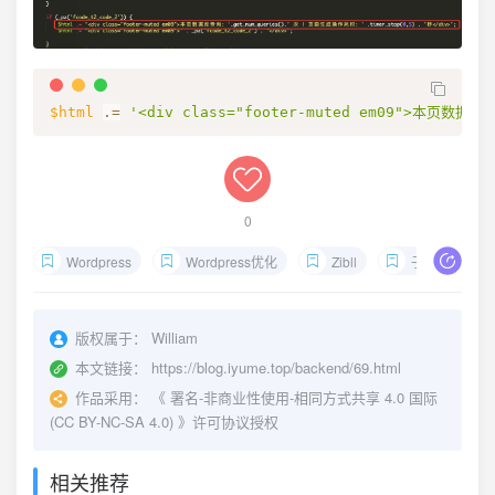
$html
.=
'<div class="footer-muted em09">本页数据
0
Wordpress
Wordpress优化
Zibll
子比主题
版权属于：
William
本文链接：
https://blog.iyume.top/backend/69.html
作品采用：
《
署名-非商业性使用-相同方式共享 4.0 国际
(CC BY-NC-SA 4.0)
》许可协议授权
相关推荐