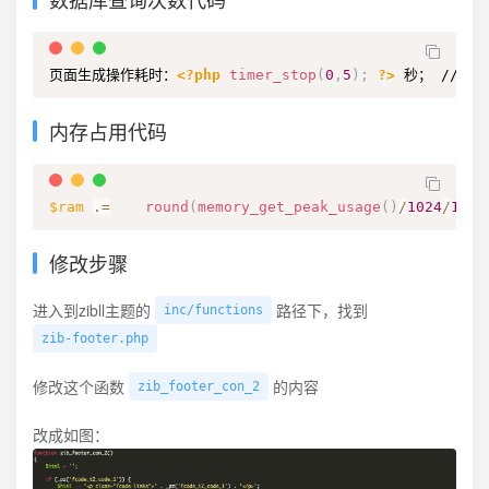
页面生成操作耗时：
<?php
timer_stop
(
0
,
5
)
;
?>
 秒； //精
内存占用代码
$ram
.=
round
(
memory_get_peak_usage
(
)
/
1024
/
1024
修改步骤
进入到zibll主题的
路径下，找到
inc/functions
zib-footer.php
修改这个函数
的内容
zib_footer_con_2
改成如图：