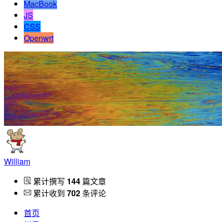
MacBook
JS
CSS
Openwrt
William
累计撰写
144
篇文章
累计收到
702
条评论
首页