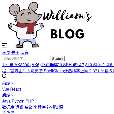
首页
关于
留言
Search
1
红米 AX3000 (AX6) 路由器解锁 SSH 教程
7,819 阅读
2
网盘
程，官方固件即可安装 ShellClash开启科学上网
2,371 阅读
5
前端
Vue
React
后端
Java
Python
PHP
数据库
运维
杂谈
小程序
影视资源
登录