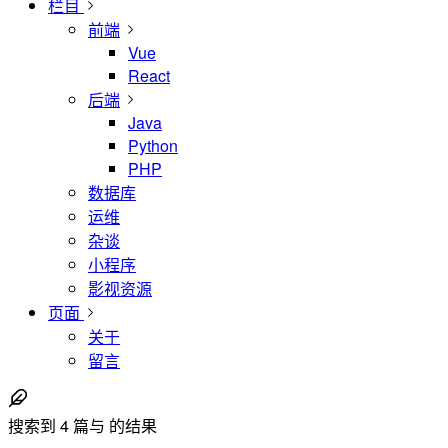
栏目
前端
Vue
React
后端
Java
Python
PHP
数据库
运维
杂谈
小程序
影视资源
页面
关于
留言
搜索到
4
篇与
的结果