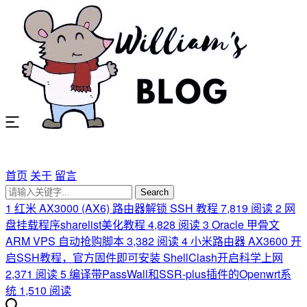
首页
关于
留言
Search
1
红米 AX3000 (AX6) 路由器解锁 SSH 教程
7,819 阅读
2
网
盘挂载程序sharelist美化教程
4,828 阅读
3
Oracle 甲骨文
ARM VPS 自动抢购脚本
3,382 阅读
4
小米路由器 AX3600 开
启SSH教程，官方固件即可安装 ShellClash开启科学上网
2,371 阅读
5
编译带PassWall和SSR-plus插件的Openwrt系
统
1,510 阅读