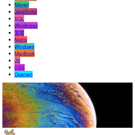
Maven
JavaScript
SQL
Wordpress
宝塔
Nginx
Windows
MacBook
JS
CSS
Openwrt