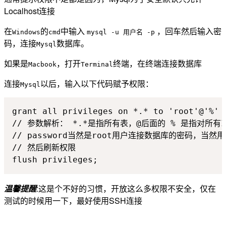
Localhost连接
在
的
中输入
，回车然后输入密
Windows
cmd
mysql -u 用户名 -p
码，连接
数据库。
Mysql
如果是
，打开
终端，在终端连接数据库
Macbook
Terminal
连接
以后，输入以下代码赋予权限：
Mysql
grant all privileges on *.* to 'root'@'%' 
// 参数解析： *.*是指所有表，@后面的 % 是指对所有
// password当然是root用户连接数据库的密码，当然用
// 然后刷新权限

flush privileges;
温馨提醒
:这是个不好的习惯，开放这么多权限不安全，仅在
测试的时候用一下，最好使用SSH连接